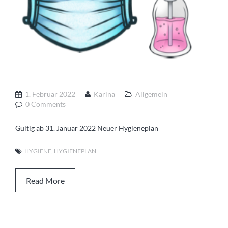
Betreuende Grundschule
Aktivitäten
Essen
Speiseplan
AGs
MensaMax
1. Februar 2022
Karina
Allgemein
0 Comments
Gültig ab 31. Januar 2022 Neuer Hygieneplan
HYGIENE
,
HYGIENEPLAN
Read More